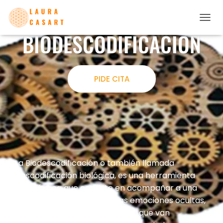
C
BIODESCODIFICACIÓN
A
M
B
I
A
PIDE CITA
R
M
O
D
O
D
E
N
A
La Biodescodificación o también llamada
V
Descodificación biológica, es una herramienta
E
G
terapéutica que consiste en acompañar a una
A
persona a que vea y sane las emociones ocultas,
C
de una experiencia traumática, que van
I