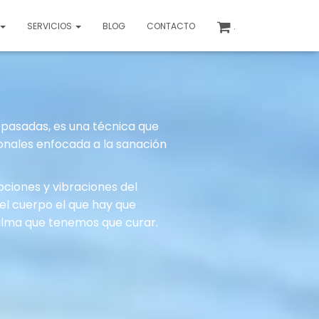
SERVICIOS
BLOG
CONTACTO
.
 pasadas, es una técnica que
onales enfocada a la sanación
ociones y vibraciones del
l cuerpo el que hay que
a alma que tenemos que curar.