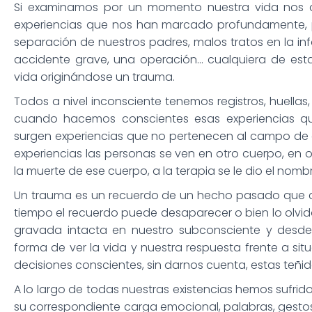
Si examinamos por un momento nuestra vida nos 
experiencias que nos han marcado profundamente, p
separación de nuestros padres, malos tratos en la inf
accidente grave, una operación… cualquiera de est
vida originándose un trauma.
Todos a nivel inconsciente tenemos registros, huellas
cuando hacemos conscientes esas experiencias que
surgen experiencias que no pertenecen al campo de e
experiencias las personas se ven en otro cuerpo, en 
la muerte de ese cuerpo, a la terapia se le dio el nom
Un trauma es un recuerdo de un hecho pasado que c
tiempo el recuerdo puede desaparecer o bien lo olv
gravada intacta en nuestro subconsciente y desde 
forma de ver la vida y nuestra respuesta frente a sit
decisiones conscientes, sin darnos cuenta, estas teñid
A lo largo de todas nuestras existencias hemos sufri
su correspondiente carga emocional, palabras, gesto