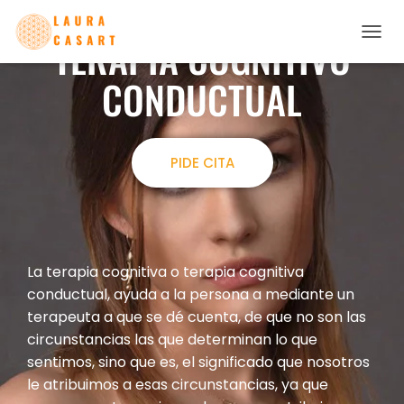
TERAPIA COGNITIVO
C
A
CONDUCTUAL
M
B
I
A
R
PIDE CITA
M
O
D
O
D
E
N
La terapia cognitiva o terapia cognitiva
A
conductual, ayuda a la persona a mediante un
V
terapeuta a que se dé cuenta, de que no son las
E
G
circunstancias las que determinan lo que
A
sentimos, sino que es, el significado que nosotros
C
le atribuimos a esas circunstancias, ya que
I