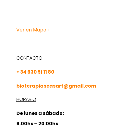
CENTRO
Barcelona:
C/ Muntadas, 8-10
3º, 1ª, 08014 Barcelona 
Ver en Mapa »
CONTACTO
+ 34 630 51 11 80
bioterapiascasart@gmail.com
HORARIO
De lunes a sábado:
9.00hs – 20:00hs